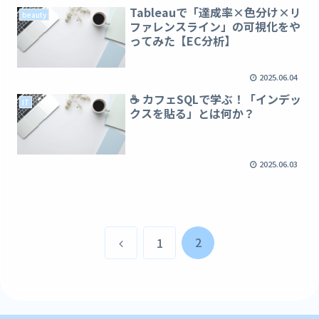
Tableauで「達成率×色分け×リ
beauty
ファレンスライン」の可視化をや
ってみた【EC分析】
2025.06.04
☕️ カフェSQLで学ぶ！「インデッ
IT
クスを貼る」とは何か？
2025.06.03
前
2
1
へ