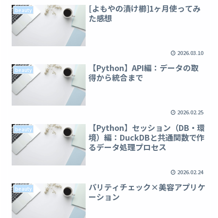
[よもやの漬け櫛]1ヶ月使ってみ
beauty
た感想
2026.03.10
【Python】API編：データの取
beauty
得から統合まで
2026.02.25
【Python】セッション（DB・環
beauty
境）編：DuckDBと共通関数で作
るデータ処理プロセス
2026.02.24
パリティチェック×美容アプリケ
beauty
ーション