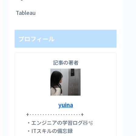
Tableau
プロフィール
記事の著者
yuina
+‥‥‥‥‥‥‥‥‥‥+
・エンジニアの学習ログ🧸🫧
・ITスキルの備忘録