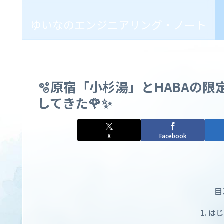
ゆいなのエンジニアリング・ノート
🫧原宿「小杉湯」とHABAの
してきた🌹✨
X
Facebook
目
はじ