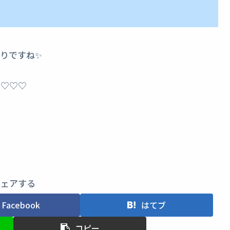
りですね✨
た♡♡♡
シェアする
Facebook
はてブ
コピー