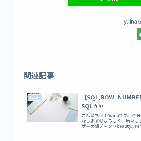
yuin
関連記事
【SQL,ROW_NUMB
beauty
SQL💄✨
こんにちは！Yuinaです。
介します😍よろしくお願いし
ザーの顔データ（beauty.user_fa