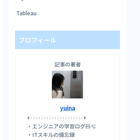
Tableau
プロフィール
記事の著者
yuina
+‥‥‥‥‥‥‥‥‥‥+
・エンジニアの学習ログ🧸🫧
・ITスキルの備忘録