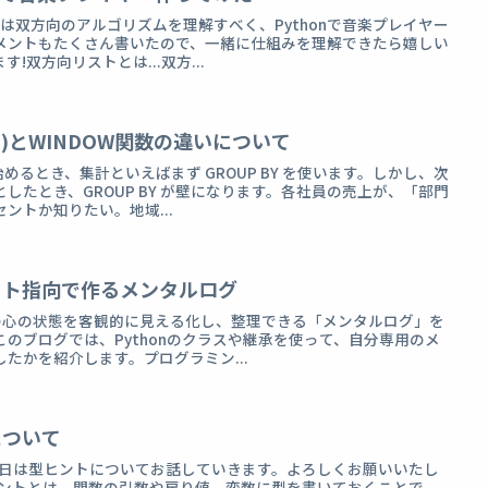
今日は双方向のアルゴリズムを理解すべく、Pythonで音楽プレイヤー
メントもたくさん書いたので、一緒に仕組みを理解できたら嬉しい
双方向リストとは...双方...
NG句)とWINDOW関数の違いについて
めるとき、集計といえばまず GROUP BY を使います。しかし、次
したとき、GROUP BY が壁になります。各社員の売上が、「部門
ントか知りたい。地域...
ェクト指向で作るメンタルログ
自分の心の状態を客観的に見える化し、整理できる「メンタルログ」を
のブログでは、Pythonのクラスや継承を使って、自分専用のメ
たかを紹介します。プログラミン...
について
。今日は型ヒントについてお話していきます。よろしくお願いいたし
ヒントとは、関数の引数や戻り値、変数に型を書いておくことで、