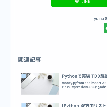
LINE
yuin
関連記事
Pythonで実装 TDD
IT
money.pyfrom abc imp
class Expression(ABC): @abs
[Python]双方向リ
IT