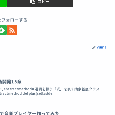
コピー
aをフォローする
yuina
駆動開発15章
ort ABC, abstractmethod# 通貨を扱う「式」を表す抽象基底クラス
tractmethod def plus(self,adde...
ストで音楽プレイヤー作ってみた