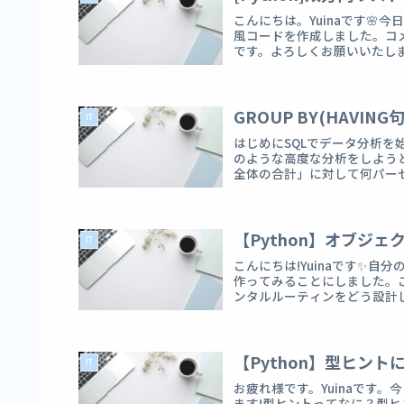
こんにちは。Yuinaです🌸
風コードを作成しました。コ
です。よろしくお願いいたします!
GROUP BY(HAVI
IT
はじめにSQLでデータ分析を始
のような高度な分析をしようと
全体の合計」に対して何パーセ
【Python】オブジ
IT
こんにちは!Yuinaです✨
作ってみることにしました。こ
ンタルルーティンをどう設計し
【Python】型ヒント
IT
お疲れ様です。Yuinaです
ます!型ヒントってなに？型